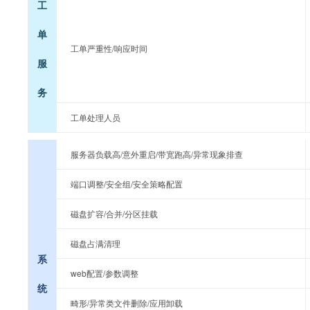
工
单
工单严重性/响应时间
服
务
工单处理人员
服务器负载高/意外重启/带宽跑高/异常现象排查
端口调整/安全组/安全策略配置
磁盘扩容/合并/分区挂载
磁盘占满清理
系
web配置/参数调整
统
畸形/异常类文件删除/应用卸载