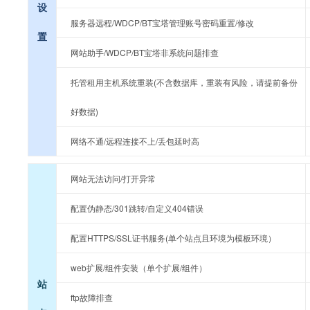
设
服务器远程/WDCP/BT宝塔管理账号密码重置/修改
置
网站助手/WDCP/BT宝塔非系统问题排查
托管租用主机系统重装(不含数据库，重装有风险，请提前备份
好数据)
网络不通/远程连接不上/丢包延时高
网站无法访问/打开异常
配置伪静态/301跳转/自定义404错误
配置HTTPS/SSL证书服务(单个站点且环境为模板环境）
web扩展/组件安装（单个扩展/组件）
站
ftp故障排查