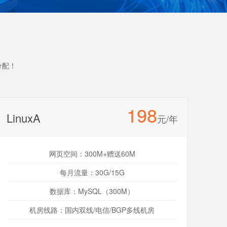
分配！
198
LinuxA
元/年
网页空间：300M+赠送60M
每月流量：30G/15G
数据库：MySQL（300M）
机房线路：国内双线/电信/BGP多线机房