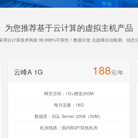
为您推荐基于云计算的
虚拟主机
产品
采用云计算技术构架 99.999%可靠性！数据分发 点故障自动检测、动态
188
云峰A 1G
元/年
网页空间：1G+赠送200M
每月流量：18G
数据库：SQL Server 2008（50M）
机房线路：国内BGP/双线机房