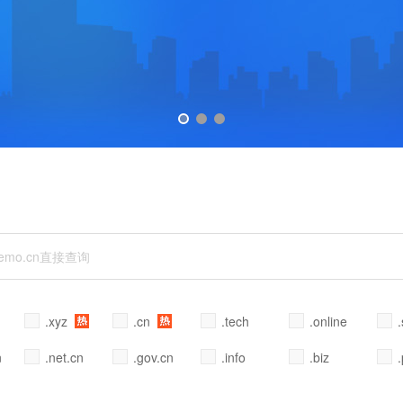
.xyz
.cn
.tech
.online
n
.net.cn
.gov.cn
.info
.biz