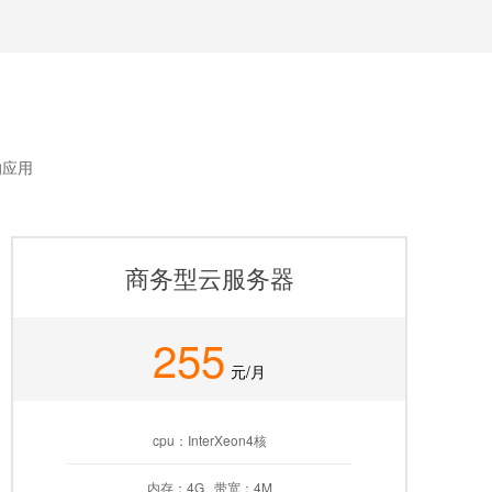
的应用
商务型云服务器
255
元/月
cpu：InterXeon4核
内存：4G 带宽：4M