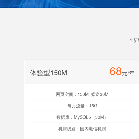
全新
68
体验型150M
元/年
网页空间：150M+赠送30M
每月流量：15G
数据库：MySQL5（30M）
机房线路：国内电信机房